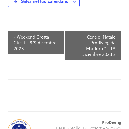
Salva nel tuo calendario
«
Weekend Grotta
Cena di Natale
Giusti – 8/9 dicembre
Prodiving da
E
2023
“Manforte” – 13
v
Dicembre 2023
»
e
n
t
o
N
a
v
ProDiving
i
PADI 5 Stelle IDC Resort – S-25075