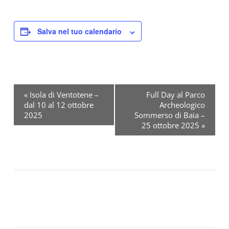
Salva nel tuo calendario
«
Isola di Ventotene –
Full Day al Parco
dal 10 al 12 ottobre
Archeologico
E
2025
Sommerso di Baia –
v
25 ottobre 2025
»
e
n
t
o
N
a