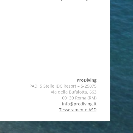
ProDiving
PADI 5 Stelle IDC Resort – S-25075
Via della Bufalotta, 663
00139 Roma (RM)
info@prodiving.it
Tesseramento ASD