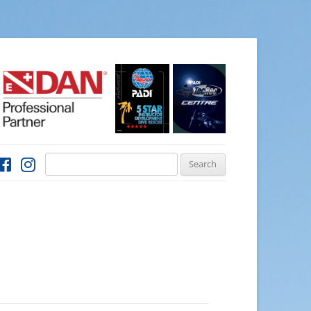
Search
for: