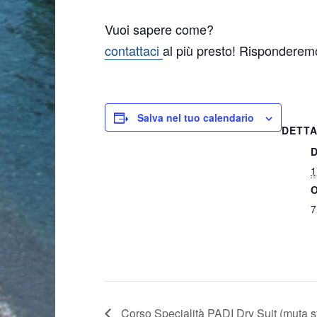
Vuoi sapere come?
contattaci
al più presto! Risponderem
Salva nel tuo calendario
DETTA
D
1
O
7
Corso Specialità PADI Dry Suit (muta s