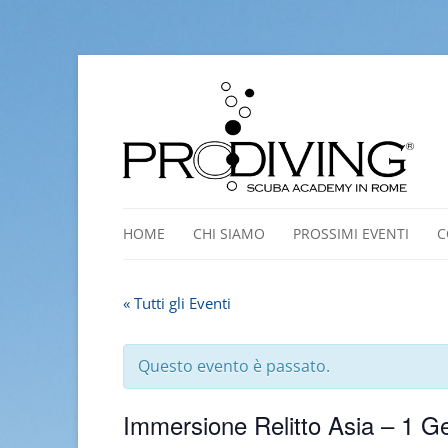
HOME
CHI SIAMO
PROSSIMI EVENTI
C
STAFF
« Tutti gli Eventi
TESSERAMENTO ASD
Questo evento è passato.
Immersione Relitto Asia – 1 G