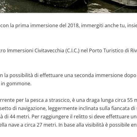
PADI WRECK DIVER
PADI SEARCH AND RECOVERY
con la prima immersione del 2018, immergiti anche tu, ins
DIVER
PADI ICE DIVER
ro Immersioni Civitavecchia (C.I.C.) nel Porto Turistico di Riv
PADI EQUIPMENT SPECIALIST
PADI DRIFT DIVER
on la possibilità di effettuare una seconda immersione dopo 
o in gommone.
PADI BOAT DIVER
ente per la pesca a strascico, è una draga lunga circa 55 m
PADI ALTITUDE DIVER
setto di navigazione, leggermente inclinata sulla fiancata di 
(IMMERSIONI ALTITUDINE)
tà di 44 metri. Per raggiungere il relitto si deve effettuar
a nave a circa 27 metri. In base alla visibilità è possibile e