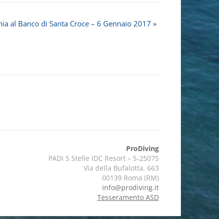
nia al Banco di Santa Croce – 6 Gennaio 2017
»
ProDiving
PADI 5 Stelle IDC Resort – S-25075
Via della Bufalotta, 663
00139 Roma (RM)
info@prodiving.it
Tesseramento ASD