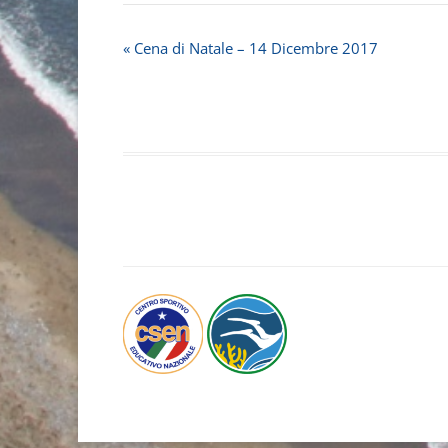
«
Cena di Natale – 14 Dicembre 2017
E
v
e
n
t
o
N
a
v
i
g
a