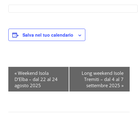
Salva nel tuo calendario
«
Weekend Isola
Long weekend Isole
D’Elba – dal 22 al 24
Tremiti – dal 4 al 7
E
agosto 2025
settembre 2025
»
v
e
n
t
o