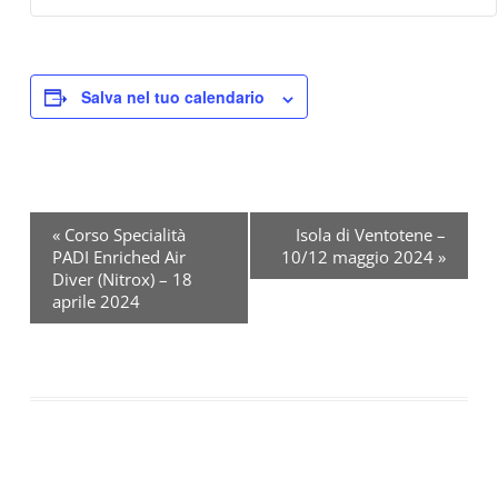
Salva nel tuo calendario
«
Corso Specialità
Isola di Ventotene –
PADI Enriched Air
10/12 maggio 2024
»
E
Diver (Nitrox) – 18
v
aprile 2024
e
n
t
o
N